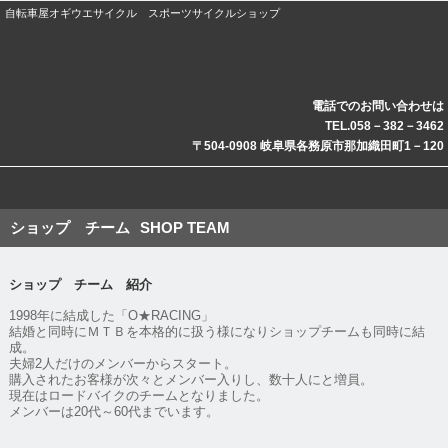
自転車屋オギウエサイクル スポーツサイクルショップ
電話でのお問い合わせは
TEL.058－382－3462
〒504-0908 岐阜県各務原市那加織田町1－120
ショップ チーム
SHOP TEAM
ショップ チーム 紹介
1998年に結成した「O★RACING」
結婚と同時にＭＴＢを本格的に扱う様になりショップチームも同時に結
成。
夫婦2人だけのメンバーからスタート。
購入されたお客様が次々とメンバー入りし、数十人にと増員。
現在はロードバイクのチームとなりました。
メンバーは20代～60代までいます。