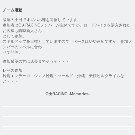
チーム活動
隔週の土日でオギパパ練を開催しています。
参加者はO★RACINGメンバーが主体ですが、ロードバイクを購入された
お客様も随時新人さん
として参加。
スキルアップを目標としていますので、ペースはやや速めですが、参加メ
ンバーのレベルに合わ
せて開催。
参加希望の方は店長までそうぞ・・・
レース参加
鈴鹿エンデーロ、シマノ鈴鹿・ツールド・沖縄・乗鞍ヒルクライムな
ど・・・
O★RACING -Memories-