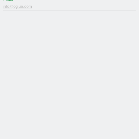
E-MAIL
info@ogiue.com