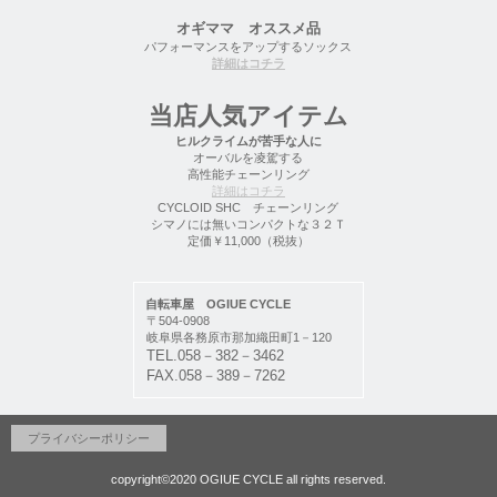
オギママ オススメ品
パフォーマンスをアップするソックス
詳細はコチラ
当店人気アイテム
ヒルクライムが苦手な人に
オーバルを凌駕する
高性能チェーンリング
詳細はコチラ
CYCLOID SHC チェーンリング
シマノには無いコンパクトな３２Ｔ
定価￥11,000（税抜）
自転車屋 OGIUE CYCLE
〒504-0908
岐阜県各務原市那加織田町1－120
TEL.058－382－3462
FAX.058－389－7262
プライバシーポリシー
copyright©2020 OGIUE CYCLE all rights reserved.